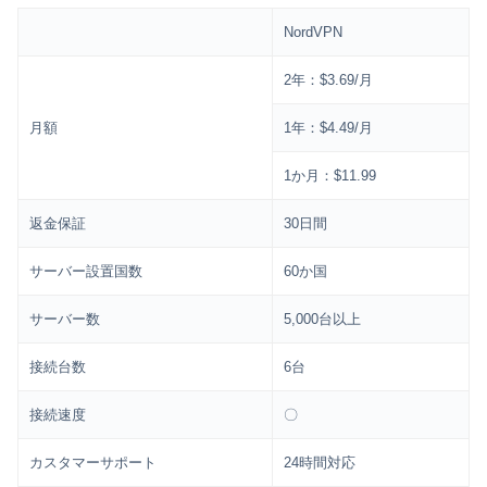
NordVPN
2年：$3.69/月
月額
1年：$4.49/月
1か月：$11.99
返金保証
30日間
サーバー設置国数
60か国
サーバー数
5,000台以上
接続台数
6台
接続速度
〇
カスタマーサポート
24時間対応