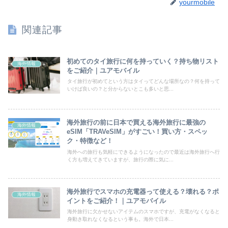
yourmobile
関連記事
初めてのタイ旅行に何を持っていく？持ち物リスト
海外情報
をご紹介｜ユアモバイル
タイ旅行が初めてという方はタイってどんな場所なの？何を持って
いけば良いの？と分からないとこも多いと思...
海外旅行の前に日本で買える海外旅行に最強の
海外情報
eSIM「TRAVeSIM」がすごい！買い方・スペッ
ク・特徴など！
海外への旅行も気軽にできるようになったので最近は海外旅行へ行
く方も増えてきていますが、旅行の際に気に...
海外旅行でスマホの充電器って使える？壊れる？ポ
海外情報
イントをご紹介！｜ユアモバイル
海外旅行に欠かせないアイテムのスマホですが、充電がなくなると
身動き取れなくなるという事も。海外で日本...