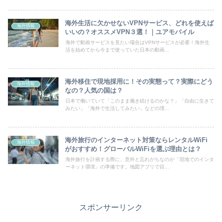
海外生活に欠かせないVPNサービス、どれを使えば
海外情報
いいの？オススメVPN３選！｜ユアモバイル
海外で動画サービスを見たい場合はVPNサービスが必要！海外生
活を始めてから今まで使っていた日本の動画...
海外移住で現地採用に！その実態って？実際にどう
海外情報
なの？人気の国は？
日本で働いていて「このまま働き続けるのかな？」「自由に生きて
みたい」「海外で生活してみたい」などの理...
海外旅行のインターネット対策ならレンタルWiFi
海外情報
がおすすめ！グローバルWiFiを選ぶ理由とは？
海外旅行を計画する際に、意外と忘れがちなのが「現地でのインタ
ーネット環境」の準備です。地図アプリで目...
スポンサーリンク