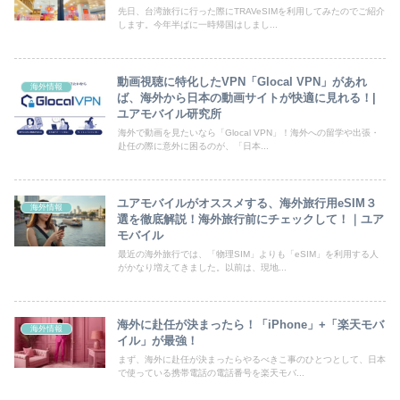
先日、台湾旅行に行った際にTRAVeSIMを利用してみたのでご紹介
します。今年半ばに一時帰国はしまし...
動画視聴に特化したVPN「Glocal VPN」があれ
海外情報
ば、海外から日本の動画サイトが快適に見れる！|
ユアモバイル研究所
海外で動画を見たいなら「Glocal VPN」！海外への留学や出張・
赴任の際に意外に困るのが、「日本...
ユアモバイルがオススメする、海外旅行用eSIM３
海外情報
選を徹底解説！海外旅行前にチェックして！｜ユア
モバイル
最近の海外旅行では、「物理SIM」よりも「eSIM」を利用する人
がかなり増えてきました。以前は、現地...
海外に赴任が決まったら！「iPhone」+「楽天モバ
海外情報
イル」が最強！
まず、海外に赴任が決まったらやるべきこ事のひとつとして、日本
で使っている携帯電話の電話番号を楽天モバ...