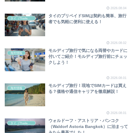
2026.08.04
タイのプリペイドSIMは契約も簡単、旅行
タイ（Thailand）
者でも気軽に便利に使える！
2026.08.02
モルディブ旅行で気になる両替やカードに
海外情報
付いてご紹介！モルディブ旅行前にチェッ
クしよう！
2026.08.01
モルディブ旅行！現地でSIMカードは買え
海外情報
る？価格や通信キャリアを徹底解説！
2026.08.01
ウォルドーフ・アストリア・バンコク
タイ（Thailand）
（Waldorf Astoria Bangkok）に泊まって
みたら最高でした！