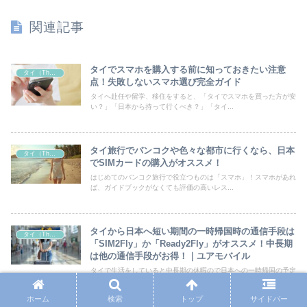
関連記事
タイでスマホを購入する前に知っておきたい注意
タイ（Thailand）
点！失敗しないスマホ選び完全ガイド
タイへ赴任や留学、移住をすると、「タイでスマホを買った方が安
い？」「日本から持って行くべき？」「タイ...
タイ旅行でバンコクや色々な都市に行くなら、日本
タイ（Thailand）
でSIMカードの購入がオススメ！
はじめてのバンコク旅行で役立つものは「スマホ」！スマホがあれ
ば、ガイドブックがなくても評価の高いレス...
タイから日本へ短い期間の一時帰国時の通信手段は
タイ（Thailand）
「SIM2Fly」か「Ready2Fly」がオススメ！中長期
は他の通信手段がお得！｜ユアモバイル
タイで生活をしていると中長期の休暇ので日本への一時帰国の予定
を立てるという人も多いのではないでしょう...
ホーム
検索
トップ
サイドバー