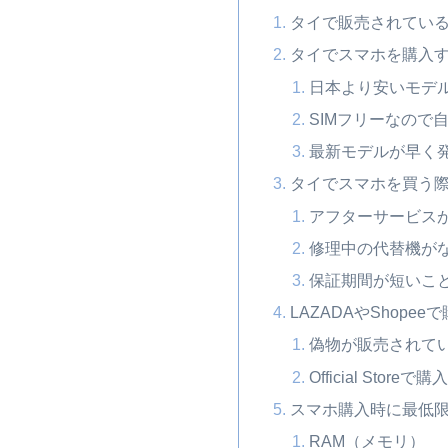
タイで販売されている
タイでスマホを購入
日本より安いモデ
SIMフリーなので
最新モデルが早く
タイでスマホを買う
アフターサービス
修理中の代替機が
保証期間が短いこ
LAZADAやShope
偽物が販売されて
Official Store
スマホ購入時に最低
RAM（メモリ）