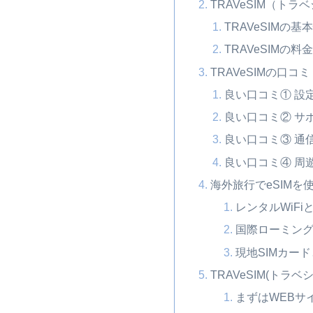
TRAVeSIM（トラ
TRAVeSIMの基
TRAVeSIMの料
TRAVeSIMの口コ
良い口コミ① 設
良い口コミ② サ
良い口コミ③ 通
良い口コミ④ 周
海外旅行でeSIMを
レンタルWiF
国際ローミン
現地SIMカー
TRAVeSIM(ト
まずはWEBサ