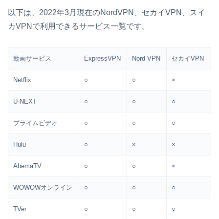
以下は、2022年3月現在のNordVPN、セカイVPN、スイ
カVPNで利用できるサービス一覧です。
動画サービス
ExpressVPN
Nord VPN
セカイVPN
Netflix
○
○
×
U-NEXT
○
○
○
プライムビデオ
○
○
○
Hulu
○
×
×
AbemaTV
○
○
×
WOWOWオンライン
○
○
○
TVer
○
○
○