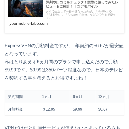
評判や口コミをチェック！実際に使ってみたレ
ビューもご紹介！｜ユアモバイル
タイで生活して一番不便だったのが、「Netfllix」や
「ABEMA」、「Amazon Prime」などので今まで使っ
て…
yourmobile-labo.com
ExpressVPNの月額料金ですが、1年契約の$6.67が最安値
となっています。
私はとりあえず6ヵ月間のプランで申し込んだので月額
$9.99です。$9.99は350バーツ程度なので、日本のテレビ
を契約する事を考えるとお得ですよね！
契約期間
1ヵ月
6ヵ月
12ヵ月
月額料金
＄12.95
$9.99
$6.67
VPNだけだと動画サービスが使えないと思っている方も