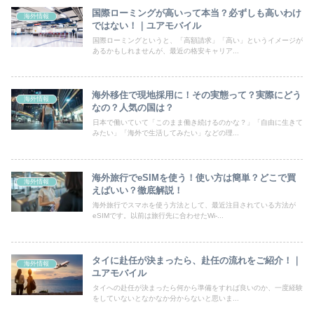
国際ローミングが高いって本当？必ずしも高いわけ
海外情報
ではない！｜ユアモバイル
国際ローミングというと、「高額請求」「高い」というイメージが
あるかもしれませんが、最近の格安キャリア...
海外移住で現地採用に！その実態って？実際にどう
海外情報
なの？人気の国は？
日本で働いていて「このまま働き続けるのかな？」「自由に生きて
みたい」「海外で生活してみたい」などの理...
海外旅行でeSIMを使う！使い方は簡単？どこで買
海外情報
えばいい？徹底解説！
海外旅行でスマホを使う方法として、最近注目されている方法が
eSIMです。以前は旅行先に合わせたWi-...
タイに赴任が決まったら、赴任の流れをご紹介！｜
海外情報
ユアモバイル
タイへの赴任が決まったら何から準備をすれば良いのか、一度経験
をしていないとなかなか分からないと思いま...