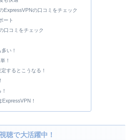
ExpressVPNの口コミをチェック
ポート
の口コミをチェック
も多い！
簡単！
本に設定するとこうなる！
！
る！
xpressVPN！
lix視聴で大活躍中！