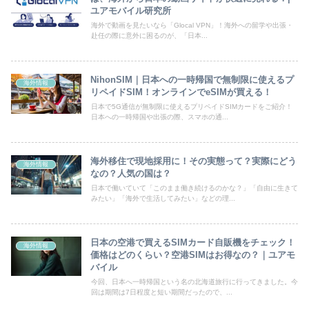
ユアモバイル研究所
海外で動画を見たいなら「Glocal VPN」！海外への留学や出張・
赴任の際に意外に困るのが、「日本...
NihonSIM｜日本への一時帰国で無制限に使えるプ
海外情報
リペイドSIM！オンラインでeSIMが買える！
日本で5G通信が無制限に使えるプリペイドSIMカードをご紹介！
日本への一時帰国や出張の際、スマホの通...
海外移住で現地採用に！その実態って？実際にどう
海外情報
なの？人気の国は？
日本で働いていて「このまま働き続けるのかな？」「自由に生きて
みたい」「海外で生活してみたい」などの理...
日本の空港で買えるSIMカード自販機をチェック！
海外情報
価格はどのくらい？空港SIMはお得なの？｜ユアモ
バイル
今回、日本へ一時帰国という名の北海道旅行に行ってきました。今
回は期間は7日程度と短い期間だったので、...