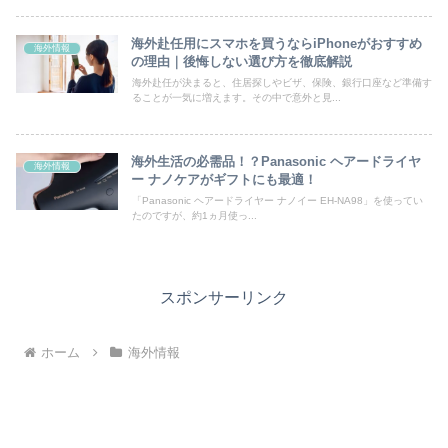
海外赴任用にスマホを買うならiPhoneがおすすめ
海外情報
の理由｜後悔しない選び方を徹底解説
海外赴任が決まると、住居探しやビザ、保険、銀行口座など準備す
ることが一気に増えます。その中で意外と見...
海外生活の必需品！？Panasonic ヘアードライヤ
海外情報
ー ナノケアがギフトにも最適！
「Panasonic ヘアードライヤー ナノイー EH-NA98」を使ってい
たのですが、約1ヵ月使っ...
スポンサーリンク
ホーム
海外情報