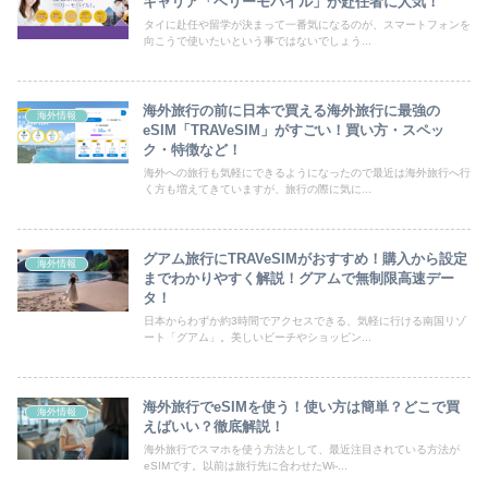
キャリア「ベリーモバイル」が赴任者に人気！
タイに赴任や留学が決まって一番気になるのが、スマートフォンを
向こうで使いたいという事ではないでしょう...
海外旅行の前に日本で買える海外旅行に最強の
海外情報
eSIM「TRAVeSIM」がすごい！買い方・スペッ
ク・特徴など！
海外への旅行も気軽にできるようになったので最近は海外旅行へ行
く方も増えてきていますが、旅行の際に気に...
グアム旅行にTRAVeSIMがおすすめ！購入から設定
海外情報
までわかりやすく解説！グアムで無制限高速デー
タ！
日本からわずか約3時間でアクセスできる、気軽に行ける南国リゾ
ート「グアム」。美しいビーチやショッピン...
海外旅行でeSIMを使う！使い方は簡単？どこで買
海外情報
えばいい？徹底解説！
海外旅行でスマホを使う方法として、最近注目されている方法が
eSIMです。以前は旅行先に合わせたWi-...