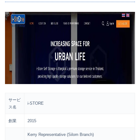
サービ
i-STORE
ス名
創業
2015
Kerry Representative (Silom Branch)