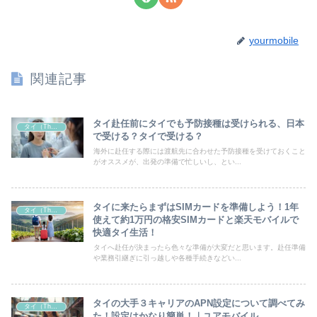
yourmobile
関連記事
タイ赴任前にタイでも予防接種は受けられる、日本
タイ（Thailand）
で受ける？タイで受ける？
海外に赴任する際には渡航先に合わせた予防接種を受けておくこと
がオススメが、出発の準備で忙しいし、とい...
タイに来たらまずはSIMカードを準備しよう！1年
タイ（Thailand）
使えて約1万円の格安SIMカードと楽天モバイルで
快適タイ生活！
タイへ赴任が決まったら色々な準備が大変だと思います。赴任準備
や業務引継ぎに引っ越しや各種手続きなどい...
タイの大手３キャリアのAPN設定について調べてみ
タイ（Thailand）
た！設定はかなり簡単！｜ユアモバイル