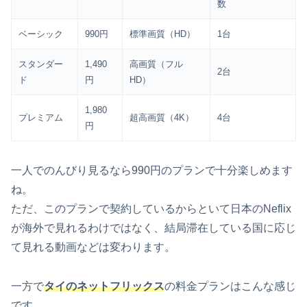
数
ベーシック
990円
標準画質（HD）
1台
スタンダー
1,490
高画質（フル
2台
ド
円
HD）
1,980
プレミアム
超高画質（4K）
4台
円
一人でのんびり見るなら990円のプランで十分楽しめます
ね。
ただ、このプランで契約しているからといて日本のNeflix
が海外で見れるわけではなく、結局滞在している国に応じ
て見れる動画などは変わります。
一方で
タイのネットフリックス
の料金プランはこんな感じ
です。