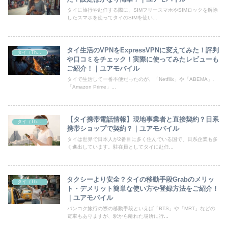
タイに旅行や赴任する際に、SIMフリースマホやSIMロックを解除
したスマホを使ってタイのSIMを使い...
タイ生活のVPNをExpressVPNに変えてみた！評判
タイ（Thailand）
や口コミをチェック！実際に使ってみたレビューも
ご紹介！｜ユアモバイル
タイで生活して一番不便だったのが、「Netfllix」や「ABEMA」、
「Amazon Prime」...
【タイ携帯電話情報】現地事業者と直接契約？日系
タイ（Thailand）
携帯ショップで契約？｜ユアモバイル
タイは世界で日本人が2番目に多く住んでいる国で、日系企業も多
く進出しています。駐在員としてタイに赴任...
タクシーより安全？タイの移動手段Grabのメリッ
タイ（Thailand）
ト・デメリット簡単な使い方や登録方法をご紹介！
｜ユアモバイル
バンコク旅行の際の移動手段といえば「BTS」や「MRT」などの
電車もありますが、駅から離れた場所に行...