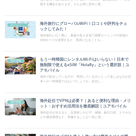
国する機会があります。そんな時に意外と困...
海外旅行にグローバルWiFi！口コミや評判をチェ
ガジェット系
ックしてみた！
海外旅行に行く際に、家族や友人全員で国際ローミングや現地の
SIMカードを使用すると、割高になることも...
もう一時帰国にレンタルWi-Fiはいらない！日本で
海外情報
無制限で使えるeSIM「Holafly」という選択肢｜ユ
アモバイル
海外で駐在している方や、帯同している方にとって楽しみなのが日
本への一時帰国ではないでしょうか。赴任し...
海外赴任でVPNは必要？｜あると便利な理由・メリ
海外情報
ット・おすすめ活用法を徹底解説｜ユアモバイル
海外赴任が決まると、住居探しやビザ、保険、銀行口座、スマホな
どの通信環境など、準備することが一気に増...