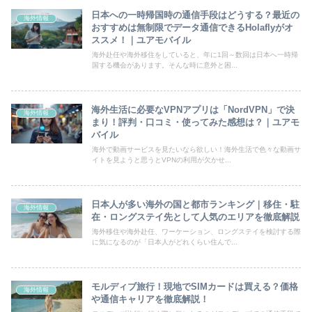
日本への一時帰国時の通信手段はどうする？最近の
海外情報
おすすめは無制限でデータ通信できるHolaflyがオ
ススメ！｜ユアモバイル
海外赴任や海外移住をしていると、年に1回～数回は日本へ一時帰
国する機会があります。そんな時に意外と困...
海外生活に必要なVPNアプリは「NordVPN」で決
海外情報
まり！評判・口コミ・使ってみた感想は？｜ユアモ
バイル
海外で動画サービスを見たいなら欲しい！海外生活で色々な動画サ
イトを見ようと思うとVPNの利用が欠かせ...
日本人が多い海外の国と都市ランキング｜移住・駐
海外情報
在・ロングステイ先として人気のエリアを徹底解説
海外移住や海外赴任、ワーケーション、ロングステイを検討する際
に気になるのが「日本人がどれくらい住んで...
モルディブ旅行！現地でSIMカードは買える？価格
海外情報
や通信キャリアを徹底解説！