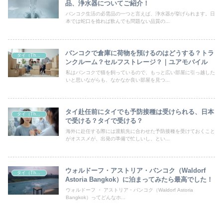
品、浄水器についてご紹介！
バンコク生活の必需品の一つと言えば、浄水器が挙げられます。日
本では蛇口を捻れば飲んでも問題ない品質の...
バンコクで倉庫に荷物を預けるのはどうする？トラ
タイ（Thailand）
ンクルーム？セルフストレージ？｜ユアモバイル
私はバンコクで猫を飼っているので、もっと広い部屋に引っ越した
いと思いながらも、なかなか良い部屋を見つ...
タイ赴任前にタイでも予防接種は受けられる、日本
タイ（Thailand）
で受ける？タイで受ける？
海外に赴任する際には渡航先に合わせた予防接種を受けておくこと
がオススメが、出発の準備で忙しいし、とい...
ウォルドーフ・アストリア・バンコク（Waldorf
タイ（Thailand）
Astoria Bangkok）に泊まってみたら最高でした！
ウォルドーフ ・ アストリア・バンコク（Waldorf Astoria
Bangkok）ってどんなホ...