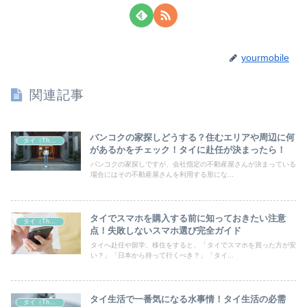
yourmobile
関連記事
バンコクの家探しどうする？住むエリアや周辺に何
タイ（Thailand）
があるかをチェック！タイに赴任が決まったら！
バンコクの家探しですが、会社指定の不動産屋さんが決まっている
場合にはその不動産屋さんを利用する形にな...
タイでスマホを購入する前に知っておきたい注意
タイ（Thailand）
点！失敗しないスマホ選び完全ガイド
タイへ赴任や留学、移住をすると、「タイでスマホを買った方が安
い？」「日本から持って行くべき？」「タイ...
タイ生活で一番気になる水事情！タイ生活の必需
タイ（Thailand）