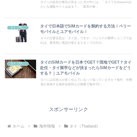
タイへの赴任や移住が決まった方の中には、「タイでもAmazonみ
たいな通販サイトはある？」「家具や家...
タイで日本語でSIMカードを契約する方法！ベリー
タイ（Thailand）
モバイルとユアモバイル！
タイの主要言語は「タイ語」ですが、バンコクの携帯ショップであ
れば、基本的に英語が使えるスタッフの方が...
タイのSIMカードを日本でGET？現地でGET？タイ
タイ（Thailand）
赴任・タイ留学などが決まったらSIMカードをどう
する？｜ユアモバイル
タイには日本人が多く住んでいるって知っていますか？毎年、外務
省が発表する海外在留邦人の情報で毎年TO...
スポンサーリンク
ホーム
海外情報
タイ（Thailand）