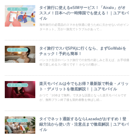
タイ旅行に使えるeSIMサービス！「Airalo」がオ
タイ（Thailand）
ススメ！日本への一時帰国でも使える！｜ユアモバ
イル
海外旅行の必需品のスマホを快適に使うために欠かせないのがイン
ターネット。万が一旅先でトラブルがあって...
タイ旅行でスパ(SPA)に行くなら、まずGoWabiを
タイ（Thailand）
チェック！予約も簡単！
バンコク生活やバンコク旅行での女性の楽しみと言えば、お手頃価
格で楽しめるスパ巡りです！ かなりの数が...
楽天モバイルは今でもお得？最新版で料金・メリッ
タイ（Thailand）
ト・デメリットを徹底解説！｜ユアモバイル
かつて「1GBまで無料」で大きな話題となった楽天モバイルです
が、無料プラン終了後も契約者数を伸ばし続...
タイでネット通販するならLazadaがおすすめ！登
タイ（Thailand）
録方法から使い方・注意点まで徹底解説｜ユアモバ
イル