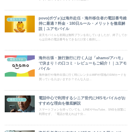
povo(ポヴォ)は海外赴任・海外移住者の電話番号維
格安スマホ
持に最適？料金・180日ルール・メリットを徹底解
説｜ユアモバイル
楽天モバイルも初期は無料プランを出していましたが、終了してか
らは日本の電話番号をできるだけ安く維持し...
海外出張・旅行旅行に行く人は「ahamo/アハモ」
格安スマホ
で決まり！の口コミ・レビューもご紹介！｜ユアモ
バイル
海外旅行や海外出張に行く時にレンタルWiFiや現地のSIMカードを
買っている人はいますか？そんな人は...
電話中心で利用するシニア世代にHISモバイルがお
格安スマホ
すすめな理由を徹底解説
スマートフォンを持っていても、LINEやYouTube、SNSを頻繁に
利用せず、「電話が使えれば十分...