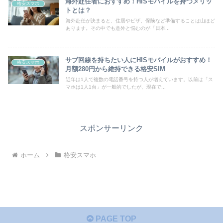
海外赴任者におすすめ！HISモバイルを持つメリッ
格安スマホ
トとは？
海外赴任が決まると、住居やビザ、保険など準備することは山ほど
あります。その中でも意外と悩むのが「日本...
サブ回線を持ちたい人にHISモバイルがおすすめ！
格安スマホ
月額280円から維持できる格安SIM
近年は1人で複数の電話番号を持つ人が増えています。以前は「ス
マホは1人1台」が一般的でしたが、現在で...
スポンサーリンク
ホーム
格安スマホ
PAGE TOP