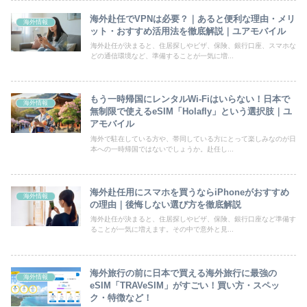
海外赴任でVPNは必要？｜あると便利な理由・メリ
海外情報
ット・おすすめ活用法を徹底解説｜ユアモバイル
海外赴任が決まると、住居探しやビザ、保険、銀行口座、スマホな
どの通信環境など、準備することが一気に増...
もう一時帰国にレンタルWi-Fiはいらない！日本で
海外情報
無制限で使えるeSIM「Holafly」という選択肢｜ユ
アモバイル
海外で駐在している方や、帯同している方にとって楽しみなのが日
本への一時帰国ではないでしょうか。赴任し...
海外赴任用にスマホを買うならiPhoneがおすすめ
海外情報
の理由｜後悔しない選び方を徹底解説
海外赴任が決まると、住居探しやビザ、保険、銀行口座など準備す
ることが一気に増えます。その中で意外と見...
海外旅行の前に日本で買える海外旅行に最強の
海外情報
eSIM「TRAVeSIM」がすごい！買い方・スペッ
ク・特徴など！