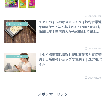
2026.06.10
ユアモバイルのオススメ！タイ旅行に最適
タイ（Thailand）
なSIMカードはどれ？AIS・True・dtacを
徹底比較！空港購入からeSIMまで完全ガ
イド
2026.06.10
【タイ携帯電話情報】現地事業者と直接契
タイ（Thailand）
約？日系携帯ショップで契約？｜ユアモバ
イル
2026.06.09
スポンサーリンク