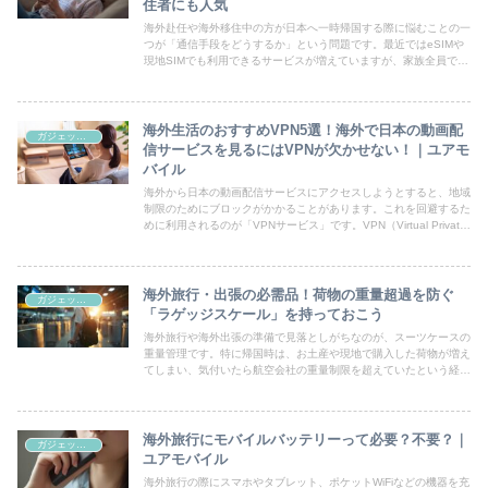
住者にも人気
海外赴任や海外移住中の方が日本へ一時帰国する際に悩むことの一
つが「通信手段をどうするか」という問題です。最近ではeSIMや
現地SIMでも利用できるサービスが増えていますが、家族全員で利
用したい、子どものタブレットも接続したい、パソコンも使い...
海外生活のおすすめVPN5選！海外で日本の動画配
ガジェット系
信サービスを見るにはVPNが欠かせない！｜ユアモ
バイル
海外から日本の動画配信サービスにアクセスしようとすると、地域
制限のためにブロックがかかることがあります。これを回避するた
めに利用されるのが「VPNサービス」です。VPN（Virtual Private
Network）を使うことで、海外から...
海外旅行・出張の必需品！荷物の重量超過を防ぐ
ガジェット系
「ラゲッジスケール」を持っておこう
海外旅行や海外出張の準備で見落としがちなのが、スーツケースの
重量管理です。特に帰国時は、お土産や現地で購入した荷物が増え
てしまい、気付いたら航空会社の重量制限を超えていたという経験
をしたことがある方も多いのではないでしょうか。そんな時に活
躍...
海外旅行にモバイルバッテリーって必要？不要？｜
ガジェット系
ユアモバイル
海外旅行の際にスマホやタブレット、ポケットWiFiなどの機器を充