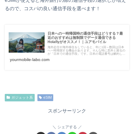
eSIMが使えると海外旅行の際の通信手段の選択しが増え
るので、コスパの良い通信手段を選べます！
日本への一時帰国時の通信手段はどうする？最
近のおすすめは無制限でデータ通信できる
Holaflyがオススメ！｜ユアモバイル
海外赴任や海外移住をしていると、年に1回～数回は日本
へ一時帰国する機会があります。そんな時に意外と困るの
が「日本での通信手段」です。日本の電話番号は解約して
しまった現地SIMしか持っていない空港に着いた瞬間から
yourmobile-labo.com
ネットを使いたい家族全員分の通…
ガジェット系
eSIM
スポンサーリンク
シェアする