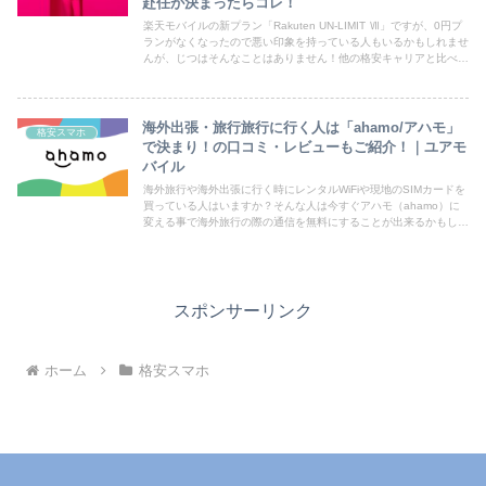
赴任が決まったらコレ！
楽天モバイルの新プラン「Rakuten UN-LIMIT Ⅶ」ですが、0円プ
ランがなくなったので悪い印象を持っている人もいるかもしれませ
んが、じつはそんなことはありません！他の格安キャリアと比べて
も素晴らしい点がいくつもあるので、今回はそん...
海外出張・旅行旅行に行く人は「ahamo/アハモ」
格安スマホ
で決まり！の口コミ・レビューもご紹介！｜ユアモ
バイル
海外旅行や海外出張に行く時にレンタルWiFiや現地のSIMカードを
買っている人はいますか？そんな人は今すぐアハモ（ahamo）に
変える事で海外旅行の際の通信を無料にすることが出来るかもしれ
ません。Docomoの提供しているオンライン限定の格...
スポンサーリンク
ホーム
格安スマホ