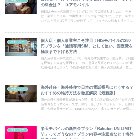
格安スマホ
の料金は？｜ユアモバイル
前回はahamoの国際ローミングについてご紹介しましたが、今回
は「楽天モバイル」の国際ローミングをご紹介いたします。楽天モ
バイルと言えば0円プランが終了して、マイナスな印象を持ってい
る人も少なくないと思いますが、海外旅行や出張などで海外で使...
個人店・個人事業主こそ注目！HISモバイルの280
格安スマホ
円プランを「通話専用SIM」として使い、固定費を
極限まで下げる方法
個人店や個人事業主にとって、毎月必ず発生する「固定費」は利益
を圧迫する大きな要因です。 特に意外と見直されていないのが“電
話番号維持コスト”。予約受付顧客対応取引先との連絡配送・業者
とのやり取りこうした用途で携帯番号は必須ですが、実際には「...
海外赴任・海外移住で日本の電話番号はどうする？
格安スマホ
おすすめの維持方法を徹底解説【最新版】
海外赴任や海外移住が決まった時、多くの方が悩むのが「日本の電
話番号をどうするか」です。銀行口座、クレジットカード、証券口
座、各種会員サービス、LINEやSNSなど、多くのサービスが日本
の電話番号と紐づいています。そのため、安易に解約してしま...
楽天モバイルの新料金プラン「Rakuten UN-LIMIT
格安スマホ
Ⅵ」ってどうなの？プラン内容や注意点など！海外