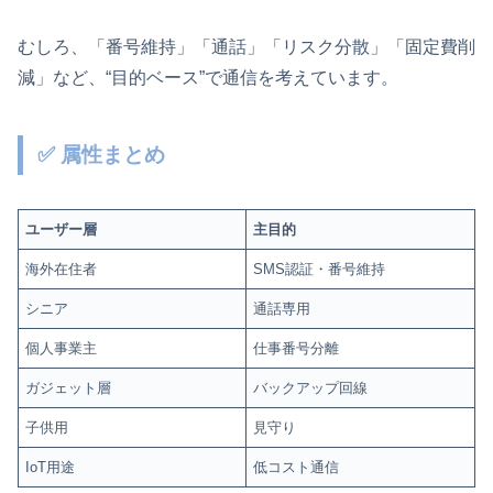
むしろ、「番号維持」「通話」「リスク分散」「固定費削
減」など、“目的ベース”で通信を考えています。
✅ 属性まとめ
ユーザー層
主目的
海外在住者
SMS認証・番号維持
シニア
通話専用
個人事業主
仕事番号分離
ガジェット層
バックアップ回線
子供用
見守り
IoT用途
低コスト通信