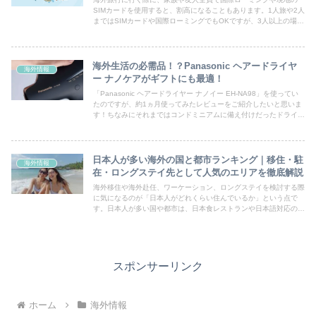
SIMカードを使用すると、割高になることもあります。1人旅や2人
まではSIMカードや国際ローミングでもOKですが、3人以上の場合
には海外用のポケットWiFiを使うのがオススメです！今...
海外生活の必需品！？Panasonic ヘアードライヤ
海外情報
ー ナノケアがギフトにも最適！
「Panasonic ヘアードライヤー ナノイー EH-NA98」を使ってい
たのですが、約1ヵ月使ってみたレビューをご紹介したいと思いま
す！ちなみにそれまではコンドミニアムに備え付けだったドライヤ
ーを使っていて、ドライヤーには正直そこまでこ...
日本人が多い海外の国と都市ランキング｜移住・駐
海外情報
在・ロングステイ先として人気のエリアを徹底解説
海外移住や海外赴任、ワーケーション、ロングステイを検討する際
に気になるのが「日本人がどれくらい住んでいるか」という点で
す。日本人が多い国や都市は、日本食レストランや日本語対応の病
院、日本人向けコミュニティが充実しているため、海外生活初心者
で...
スポンサーリンク
ホーム
海外情報