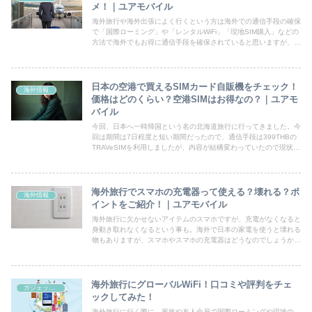
メ！｜ユアモバイル
海外旅行や海外出張によく行くという方は海外での通信手段の確保
で「国際ローミング」や「レンタルWiFi」「現地SIM購入」などの
方法で海外でもお得に通信手段を確保されていると思いますが、そ
んな方にオススメしたいのがahamoです。今回は海外旅...
日本の空港で買えるSIMカード自販機をチェック！
海外情報
価格はどのくらい？空港SIMはお得なの？｜ユアモ
バイル
今回、日本へ一時帰国という名の北海道旅行に行ってきました。今
回は期間は7日程度と短い期間だったので、通信手段は399THBの
TRAVeSIMを利用しましたが、内容が結構変わっていたので現状は
無制限で使えるHolaflyがイチオシです！最近は...
海外旅行でスマホの充電器って使える？壊れる？ポ
海外情報
イントをご紹介！｜ユアモバイル
海外旅行に欠かせないアイテムのスマホですが、充電がなくなると
身動き取れなくなるという事も。海外で日本の家電を使うと壊れる
物もありますが、スマホやスマホの充電器はどうなのでしょうか？
海外でスマホを充電する際に気を付けるのが「電圧」と「コンセ
ン...
海外旅行にグローバルWiFi！口コミや評判をチェ
ガジェット系
ックしてみた！
海外旅行に行く際に、家族や友人全員で国際ローミングや現地の