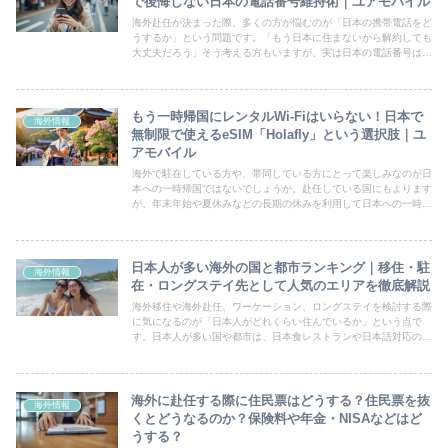
で後悔しない日本の電話番号維持術｜ユアモバイル
海外赴任が決まった際、多くの方が悩むのが「日本の携帯電話をど
うするか」という問題です。「もう日本に住まないから解約しても
大丈夫だろう」そう考える方もいますが、実は日本の電話番号は海
外生活中も様々な場面で必要になります。例えば、以下のような
ケ...
もう一時帰国にレンタルWi-Fiはいらない！日本で
海外情報
無制限で使えるeSIM「Holafly」という選択肢｜ユ
アモバイル
海外で駐在している方や、帯同している方にとって楽しみなのが日
本への一時帰国ではないでしょうか。赴任している国にもよります
が、年末年始や夏休みなどの長期の休みを利用して日本への一時帰
国を計画されると思います。そんな時に日本で使える「レンタル
W...
日本人が多い海外の国と都市ランキング｜移住・駐
海外情報
在・ロングステイ先として人気のエリアを徹底解説
海外移住や海外赴任、ワーケーション、ロングステイを検討する際
に気になるのが「日本人がどれくらい住んでいるか」という点で
す。日本人が多い国や都市は、日本食レストランや日本語対応の病
院、日本人向けコミュニティが充実しているため、海外生活初心者
で...
海外に赴任する際に住民票はどうする？住民票を抜
海外情報
くとどうなるのか？保険料や年金・NISAなどはど
うする？