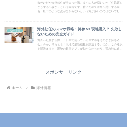
海外赴任や海外移住が決まった際、多くの人が悩むのが「住民票を
どうするべきか」という問題です。特に初めて海外へ赴任する場
合、以下のような点が分からないという方が多いのではないでしょ
うか。住民票は残してもいいの？住民税は払う必要がある？健康保
険...
海外赴任のスマホ戦略：持参 vs 現地購入？ 失敗し
海外情報
ないための完全ガイド
海外へ赴任する際、「日本で使っているスマホをそのまま持ち込
む」のか、それとも「現地で最新機種を調達する」のか。この選択
を間違えると、現地の銀行アプリが動かなかったり、緊急時に連絡
が取れなかったりと、大きなトラブルに繋がります。それぞれのメ
リ...
スポンサーリンク
ホーム
海外情報